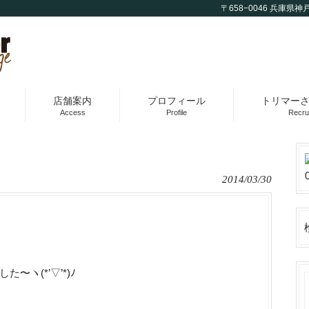
〒658−0046 兵庫県神戸
店舗案内
プロフィール
トリマー
Access
Profile
Recrui
2014/03/30
ヽ(*’▽’*)ﾉ