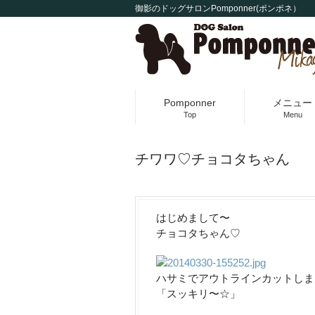
御影のドッグサロンPomponner(ポンポネ）
Pomponner
メニュー
Top
Menu
チワワ♡チョコタちゃん
はじめまして〜
チョコタちゃん♡
ハサミでアウトラインカットしました〜
「スッキリ〜☆」