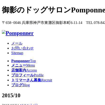
御影のドッグサロンPomponn
〒658−0046 兵庫県神戸市東灘区御影本町6-11-14 TEL 078-842
メール
お問い合わせ
Sitemap
Pomponner
Top
メニュー
Menu
店舗案内
Access
プロフィール
Profile
トリマーさん募集
Recruit
ブログ
Blog
2015/10