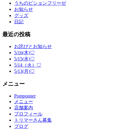
うちのビションフリーゼ
お知らせ
グッズ
日記
最近の投稿
お詫びとお知らせ
5/16(木)♡
5/15(水)♡
5/14（火）♡
5/13(月)♡
メニュー
Pomponner
メニュー
店舗案内
プロフィール
トリマーさん募集
ブログ