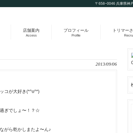
〒658−0046 兵庫県神戸
店舗案内
プロフィール
トリマー
Access
Profile
Recrui
2013/09/06
が大好き(*^o^*)
過ぎでしょ〜！？☆
ながら乾かしまたよ〜ん♪