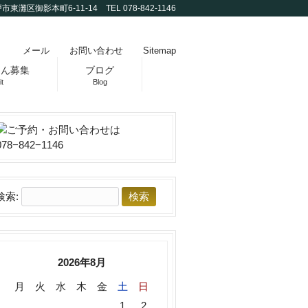
市東灘区御影本町6-11-14 TEL 078-842-1146
メール
お問い合わせ
Sitemap
さん募集
ブログ
t
Blog
検索:
2026年8月
月
火
水
木
金
土
日
1
2