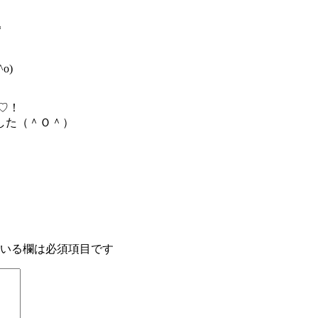
*
o)
♡！
した（＾Ｏ＾）
いる欄は必須項目です