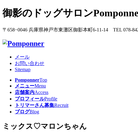
御影のドッグサロンPomponn
〒658−0046 兵庫県神戸市東灘区御影本町6-11-14 TEL 078-842
メール
お問い合わせ
Sitemap
Pomponner
Top
メニュー
Menu
店舗案内
Access
プロフィール
Profile
トリマーさん募集
Recruit
ブログ
Blog
ミックス♡マロンちゃん