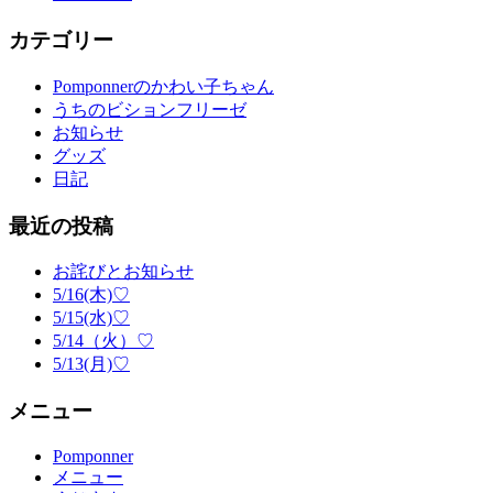
カテゴリー
Pomponnerのかわい子ちゃん
うちのビションフリーゼ
お知らせ
グッズ
日記
最近の投稿
お詫びとお知らせ
5/16(木)♡
5/15(水)♡
5/14（火）♡
5/13(月)♡
メニュー
Pomponner
メニュー